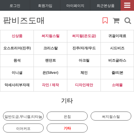
로그인
회원가입
마이페이지
최근본상품
팝비즈도매
신상품
써지컬스틸
써지컬(은도금)
귀걸이재료
오스트리아(진주)
크리스탈
진주/자개/우드
시드비즈
원석
팬던트
아크릴
비즈글라스
이니셜
은(Silver)
체인
줄/리본
악세사리부자재
각인 / 제작
디자인제안
소매몰
기타
일반도금,무니켈,티타늄
은침
써지컬스틸
기타
이어커프