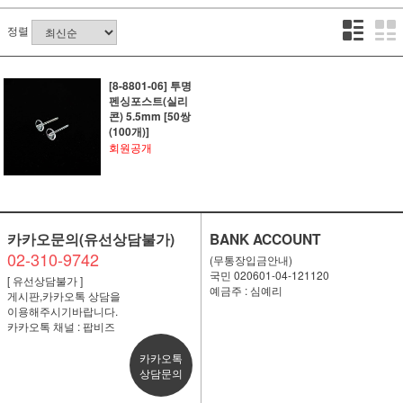
정렬
[8-8801-06] 투명
펜싱포스트(실리
콘) 5.5mm [50쌍
(100개)]
회원공개
카카오문의(유선상담불가)
BANK ACCOUNT
02-310-9742
(무통장입금안내)
국민 020601-04-121120
[ 유선상담불가 ]
예금주 : 심예리
게시판,카카오톡 상담을
이용해주시기바랍니다.
카카오톡 채널 : 팝비즈
카카오톡
상담문의