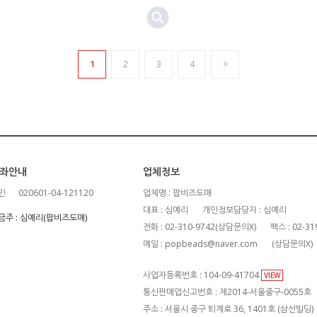
1
2
3
4
>
좌안내
업체정보
민
020601-04-121120
업체명 : 팝비즈도매
대표 : 심예리
개인정보담당자 : 심예리
금주 : 심예리(팝비즈도매)
전화 : 02-310-9742(상담문의X)
팩스 : 02-31
메일 : popbeads@naver.com
(상담문의X)
사업자등록번호 : 104-09-41704
VIEW
통신판매업신고번호 : 제2014-서울중구-0055호
주소 : 서울시 중구 퇴계로 36, 1401호 (삼선빌딩)