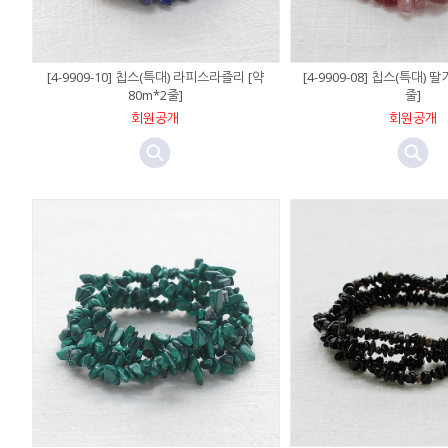
[4-9909-10] 칩스(특대) 라피스라즐리 [약
[4-9909-08] 칩스(특대) 
80m*2줄]
줄]
회원공개
회원공개