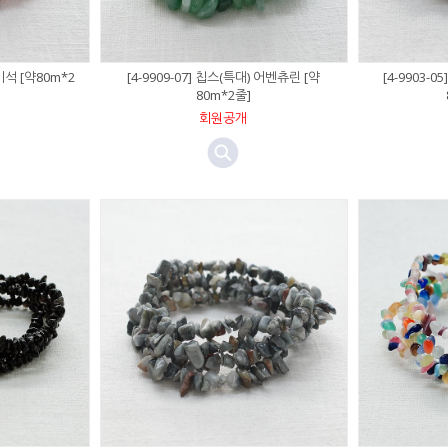
딸기석 [약80m*2
[4-9909-07] 칩스(특대) 어벤츄린 [약
[4-9903-
80m*2줄]
회원공개