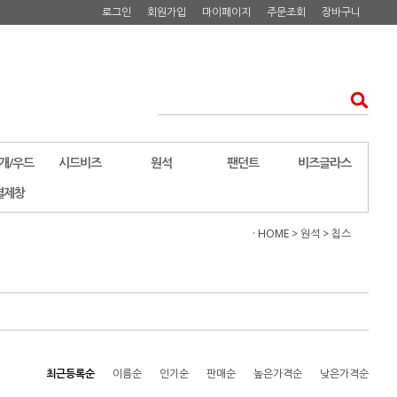
로그인
회원가입
마이페이지
주문조회
장바구니
개/우드
시드비즈
원석
팬던트
비즈글라스
결제창
· HOME
>
원석
>
칩스
최근등록순
이름순
인기순
판매순
높은가격순
낮은가격순