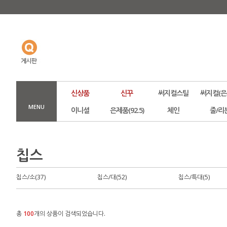
신상품
신꾸
써지컬스틸
써지컬(은
MENU
이니셜
은제품(92.5)
체인
줄/리
칩스
칩스/소(37)
칩스/대(52)
칩스/특대(5)
총
100
개의 상품이 검색되었습니다.