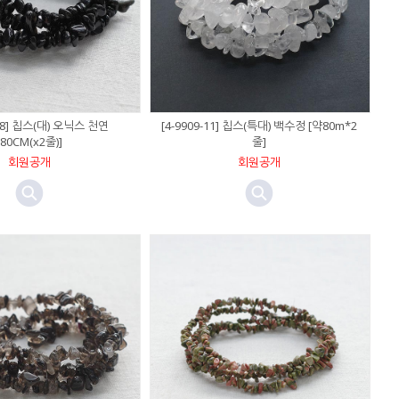
-08] 칩스(대) 오닉스 천연
[4-9909-11] 칩스(특대) 백수정 [약80m*2
[80CM(x2줄)]
줄]
회원공개
회원공개