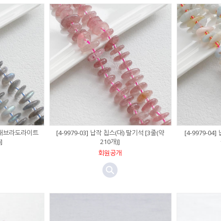
대) 래브라도라이트
[4-9979-03] 납작 칩스(대) 딸기석 [3줄(약
[4-9979-04
]
210개)]
회원공개