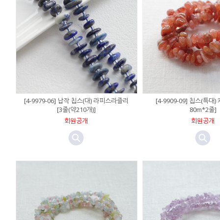
[4-9979-06] 납작 칩스(대) 라피스라즐리
[4-9909-09] 칩스(특대
[3줄(약210개)]
80m*2줄]
회원공개
회원공개