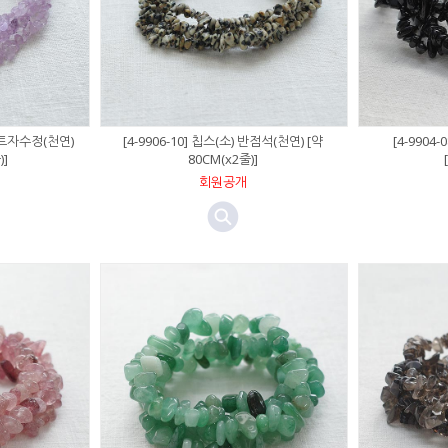
라이트자수정(천연)
[4-9906-10] 칩스(소) 반점석(천연) [약
[4-9904
)]
80CM(x2줄)]
회원공개