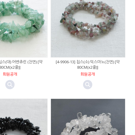
] 칩스(대) 어벤츄린 (천연) [약
[4-9906-13] 칩스(소) 믹스마노(천연) [약
80CM(x2줄)]
80CM(x2줄)]
회원공개
회원공개