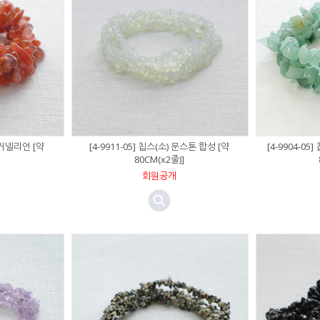
) 커넬리언 [약
[4-9911-05] 칩스(소) 문스톤 합성 [약
[4-9904-05
80CM(x2줄)]
회원공개