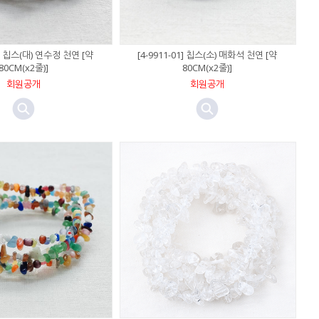
05] 칩스(대) 연수정 천연 [약
[4-9911-01] 칩스(소) 매화석 천연 [약
80CM(x2줄)]
80CM(x2줄)]
회원공개
회원공개