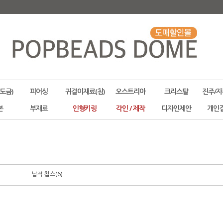
도금)
피어싱
귀걸이재료(침)
오스트리아
크리스탈
진주/자
본
부재료
인형키링
각인 / 제작
디자인제안
개인
납작 칩스(6)