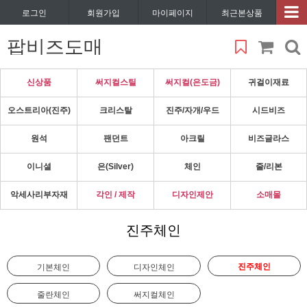
로그인
회원가입
마이페이지
최근본상품
팝비즈도매
신상품
써지컬스틸
써지컬(은도금)
귀걸이재료
오스트리아(진주)
크리스탈
진주/자개/우드
시드비즈
원석
팬던트
아크릴
비즈글라스
이니셜
은(Silver)
체인
줄/리본
악세사리부자재
각인 / 제작
디자인제안
소매몰
진주체인
진주체인
기본체인
디자인체인
줄란체인
써지컬체인