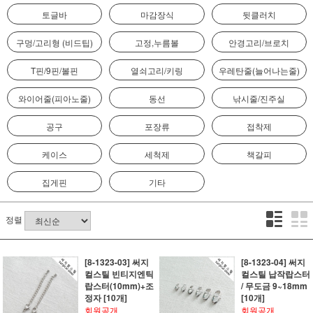
토글바
마감장식
뒷클러치
구멍/고리형 (비드팁)
고정,누름볼
안경고리/브로치
T핀/9핀/볼핀
열쇠고리/키링
우레탄줄(늘어나는줄)
와이어줄(피아노줄)
동선
낚시줄/진주실
공구
포장류
접착제
케이스
세척제
책갈피
집게핀
기타
정렬
[8-1323-03] 써지
[8-1323-04] 써지
컬스틸 빈티지엔틱
컬스틸 납작랍스터
랍스터(10mm)+조
/ 무도금 9~18mm
정자 [10개]
[10개]
회원공개
회원공개