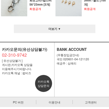
회전고리+랍스터
3mm / 골드 [100
56*23mm [3개]
개]
회원공개
회원공개
더보기 ▼
카카오문의(유선상담불가)
BANK ACCOUNT
02-310-9742
(무통장입금안내)
국민 020601-04-121120
[ 유선상담불가 ]
예금주 : 심예리
게시판,카카오톡 상담을
이용해주시기바랍니다.
카카오톡 채널 : 팝비즈
카카오톡
상담문의
PC 버전
이용안내
고객센터