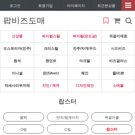
로그인
회원가입
마이페이지
최근본상품
팝비즈도매
신상품
써지컬스틸
써지컬(은도금)
귀걸이재료
오스트리아(진주)
크리스탈
진주/자개/우드
시드비즈
원석
팬던트
아크릴
비즈글라스
이니셜
은(Silver)
체인
줄/리본
악세사리부자재
각인 / 제작
디자인제안
소매몰
랍스터
팔찌
반지/링게이지
목걸이줄
랍스터
O링
C링