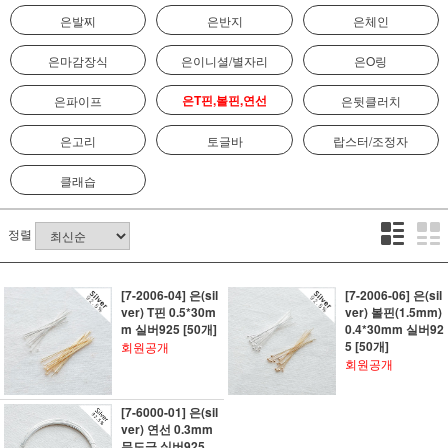
은발찌
은반지
은체인
은마감장식
은이니셜/별자리
은O링
은T핀,볼핀,연선
은파이프
은뒷클러치
은고리
토글바
랍스터/조정자
클래습
정렬
[7-2006-04] 은(sil
[7-2006-06] 은(sil
ver) T핀 0.5*30m
ver) 볼핀(1.5mm)
m 실버925 [50개]
0.4*30mm 실버92
5 [50개]
회원공개
회원공개
[7-6000-01] 은(sil
ver) 연선 0.3mm
무도금 실버925