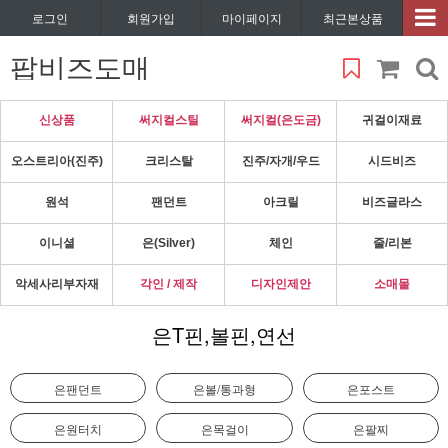
로그인
회원가입
마이페이지
최근본상품
팝비즈도매
신상품
써지컬스틸
써지컬(은도금)
귀걸이재료
오스트리아(진주)
크리스탈
진주/자개/우드
시드비즈
원석
팬던트
아크릴
비즈글라스
이니셜
은(Silver)
체인
줄/리본
악세사리부자재
각인 / 제작
디자인제안
소매몰
은T핀,볼핀,연선
은팬던트
은볼/통과형
은포스트
은원터치
은목걸이
은팔찌