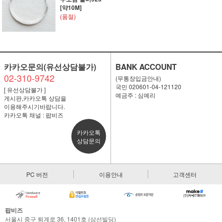
[약10M]
(품절)
카카오문의(유선상담불가)
BANK ACCOUNT
02-310-9742
(무통장입금안내)
국민 020601-04-121120
[ 유선상담불가 ]
예금주 : 심예리
게시판,카카오톡 상담을
이용해주시기바랍니다.
카카오톡 채널 : 팝비즈
카카오톡
상담문의
PC 버전
이용안내
고객센터
팝비즈
서울시 중구 퇴계로 36, 1401호 (삼선빌딩)