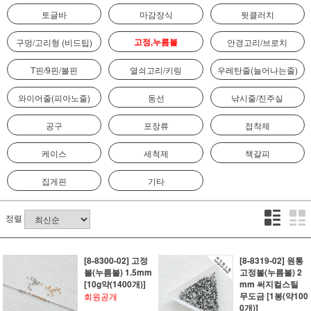
토글바
마감장식
뒷클러치
고정,누름볼
구멍/고리형 (비드팁)
안경고리/브로치
T핀/9핀/볼핀
열쇠고리/키링
우레탄줄(늘어나는줄)
와이어줄(피아노줄)
동선
낚시줄/진주실
공구
포장류
접착제
케이스
세척제
책갈피
집게핀
기타
정렬
[8-8300-02] 고정
[8-8319-02] 원통
볼(누름볼) 1.5mm
고정볼(누름볼) 2
[10g약(1400개)]
mm 써지컬스틸
무도금 [1봉(약100
회원공개
0개)]