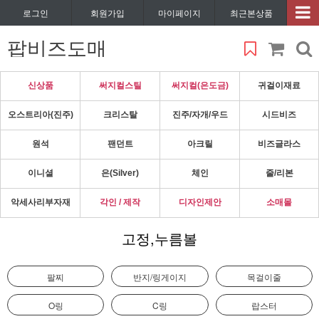
로그인
회원가입
마이페이지
최근본상품
팝비즈도매
신상품
써지컬스틸
써지컬(은도금)
귀걸이재료
오스트리아(진주)
크리스탈
진주/자개/우드
시드비즈
원석
팬던트
아크릴
비즈글라스
이니셜
은(Silver)
체인
줄/리본
악세사리부자재
각인 / 제작
디자인제안
소매몰
고정,누름볼
팔찌
반지/링게이지
목걸이줄
O링
C링
랍스터