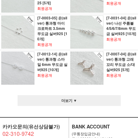
25 [5개]
회원공개
회원공개
[7-0003-05] 은(sil
[7-0031-04] 은(sil
ver) 통과형 마이
ver) 나선 주름볼
크로하트 3.5mm
4/5/6/7/8mm 무도
무도금 실버925 [1
금 실버925 [10개]
0개]
회원공개
회원공개
[7-0012-14] 은(sil
[7-0007-04] 은(sil
ver) 통과형 스마
ver) 통과형 고래
일 6mm 무도금 실
꼬리 무도금 소/대
버925 [10개]
실버925 [5개]
회원공개
회원공개
더보기 ▼
카카오문의(유선상담불가)
BANK ACCOUNT
02-310-9742
(무통장입금안내)