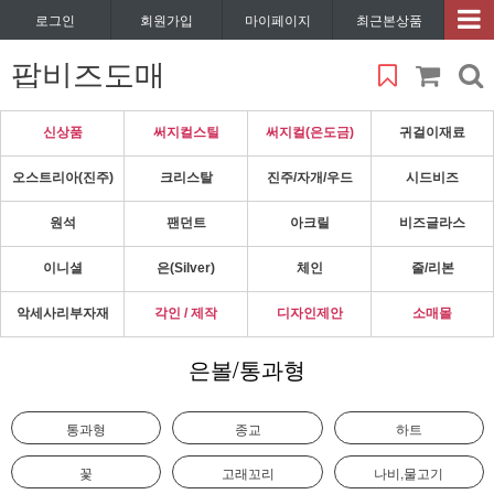
로그인
회원가입
마이페이지
최근본상품
팝비즈도매
신상품
써지컬스틸
써지컬(은도금)
귀걸이재료
오스트리아(진주)
크리스탈
진주/자개/우드
시드비즈
원석
팬던트
아크릴
비즈글라스
이니셜
은(Silver)
체인
줄/리본
악세사리부자재
각인 / 제작
디자인제안
소매몰
은볼/통과형
통과형
종교
하트
꽃
고래꼬리
나비,물고기