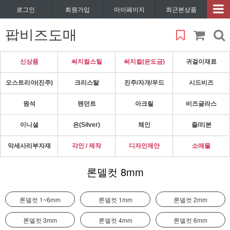
로그인
회원가입
마이페이지
최근본상품
팝비즈도매
신상품
써지컬스틸
써지컬(은도금)
귀걸이재료
오스트리아(진주)
크리스탈
진주/자개/우드
시드비즈
원석
팬던트
아크릴
비즈글라스
이니셜
은(Silver)
체인
줄/리본
악세사리부자재
각인 / 제작
디자인제안
소매몰
론델컷 8mm
론델컷 1~6mm
론델컷 1mm
론델컷 2mm
론델컷 3mm
론델컷 4mm
론델컷 6mm