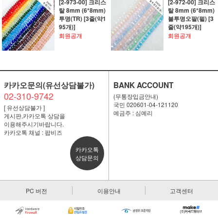
[2-973-00] 크리스
[2-972-00] 크리스
탈 8mm (6*8mm)
탈 8mm (6*8mm)
투명(TR) [3줄(약1
불투명오팔(펄) [3
95개)]
줄(약195개)]
회원공개
회원공개
카카오문의(유선상담불가)
BANK ACCOUNT
02-310-9742
(무통장입금안내)
국민 020601-04-121120
[ 유선상담불가 ]
예금주 : 심예리
게시판,카카오톡 상담을
이용해주시기바랍니다.
카카오톡 채널 : 팝비즈
카카오톡
상담문의
PC 버전
이용안내
고객센터