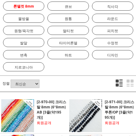
론델컷 8mm
큐브
직사각
물방울
원통
라운드
원형/육각컷
멀티컷
피치컷
쌀알
타이어론델
수정컷
변축
하트
디자인
지르코니아
정렬
[2-970-00] 크리스
[2-971-00] 크리스
탈 8mm (6*8mm)
탈 8mm (6*8mm)
AB [3줄(약195
투톤/OP [3줄(약1
개)]
95개)]
회원공개
회원공개