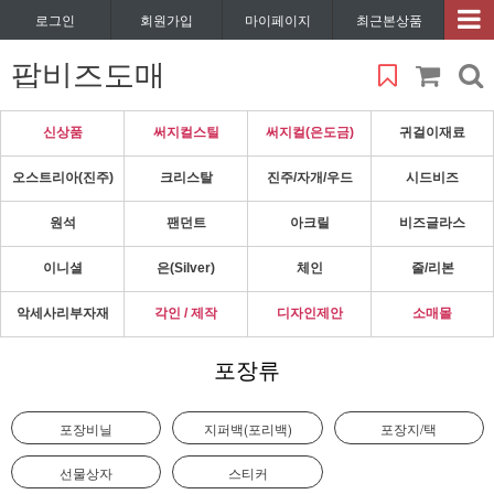
로그인
회원가입
마이페이지
최근본상품
팝비즈도매
신상품
써지컬스틸
써지컬(은도금)
귀걸이재료
오스트리아(진주)
크리스탈
진주/자개/우드
시드비즈
원석
팬던트
아크릴
비즈글라스
이니셜
은(Silver)
체인
줄/리본
악세사리부자재
각인 / 제작
디자인제안
소매몰
포장류
포장비닐
지퍼백(포리백)
포장지/택
선물상자
스티커