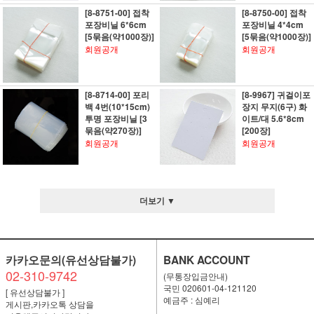
[8-8751-00] 접착
[8-8750-00] 접착
포장비닐 6*6cm
포장비닐 4*4cm
[5묶음(약1000장)]
[5묶음(약1000장)]
회원공개
회원공개
[8-8714-00] 포리
[8-9967] 귀걸이포
백 4번(10*15cm)
장지 무지(6구) 화
투명 포장비닐 [3
이트/대 5.6*8cm
묶음(약270장)]
[200장]
회원공개
회원공개
더보기 ▼
카카오문의(유선상담불가)
BANK ACCOUNT
02-310-9742
(무통장입금안내)
국민 020601-04-121120
[ 유선상담불가 ]
예금주 : 심예리
게시판,카카오톡 상담을