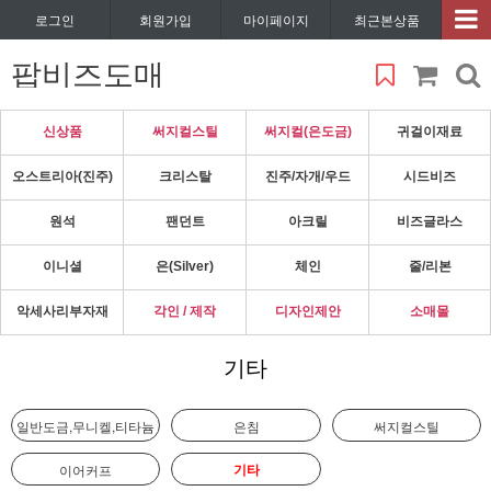
로그인
회원가입
마이페이지
최근본상품
팝비즈도매
신상품
써지컬스틸
써지컬(은도금)
귀걸이재료
오스트리아(진주)
크리스탈
진주/자개/우드
시드비즈
원석
팬던트
아크릴
비즈글라스
이니셜
은(Silver)
체인
줄/리본
악세사리부자재
각인 / 제작
디자인제안
소매몰
기타
일반도금,무니켈,티타늄
은침
써지컬스틸
기타
이어커프