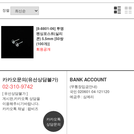
정렬
[8-8801-06] 투명
펜싱포스트(실리
콘) 5.5mm [50쌍
(100개)]
회원공개
카카오문의(유선상담불가)
BANK ACCOUNT
02-310-9742
(무통장입금안내)
국민 020601-04-121120
[ 유선상담불가 ]
예금주 : 심예리
게시판,카카오톡 상담을
이용해주시기바랍니다.
카카오톡 채널 : 팝비즈
카카오톡
상담문의