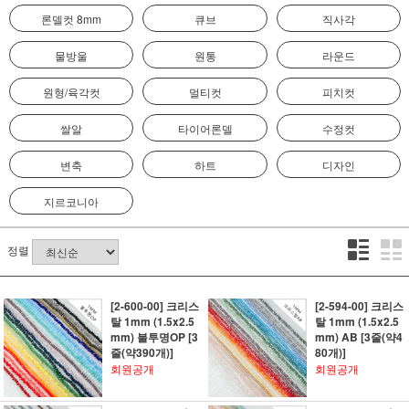
론델컷 8mm
큐브
직사각
물방울
원통
라운드
원형/육각컷
멀티컷
피치컷
쌀알
타이어론델
수정컷
변축
하트
디자인
지르코니아
정렬
[2-600-00] 크리스
[2-594-00] 크리스
탈 1mm (1.5x2.5
탈 1mm (1.5x2.5
mm) 불투명OP [3
mm) AB [3줄(약4
줄(약390개)]
80개)]
회원공개
회원공개