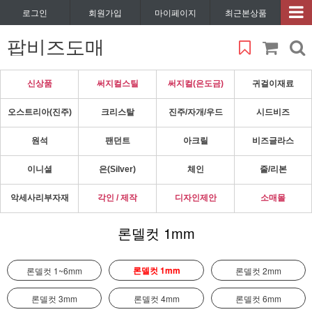
로그인
회원가입
마이페이지
최근본상품
팝비즈도매
신상품
써지컬스틸
써지컬(은도금)
귀걸이재료
오스트리아(진주)
크리스탈
진주/자개/우드
시드비즈
원석
팬던트
아크릴
비즈글라스
이니셜
은(Silver)
체인
줄/리본
악세사리부자재
각인 / 제작
디자인제안
소매몰
론델컷 1mm
론델컷 1mm
론델컷 1~6mm
론델컷 2mm
론델컷 3mm
론델컷 4mm
론델컷 6mm