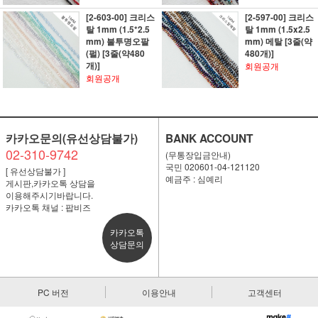
[2-603-00] 크리스
[2-597-00] 크리스
탈 1mm (1.5*2.5
탈 1mm (1.5x2.5
mm) 불투명오팔
mm) 메탈 [3줄(약
(펄) [3줄(약480
480개)]
개)]
회원공개
회원공개
카카오문의(유선상담불가)
BANK ACCOUNT
02-310-9742
(무통장입금안내)
국민 020601-04-121120
[ 유선상담불가 ]
예금주 : 심예리
게시판,카카오톡 상담을
이용해주시기바랍니다.
카카오톡 채널 : 팝비즈
카카오톡
상담문의
PC 버전
이용안내
고객센터