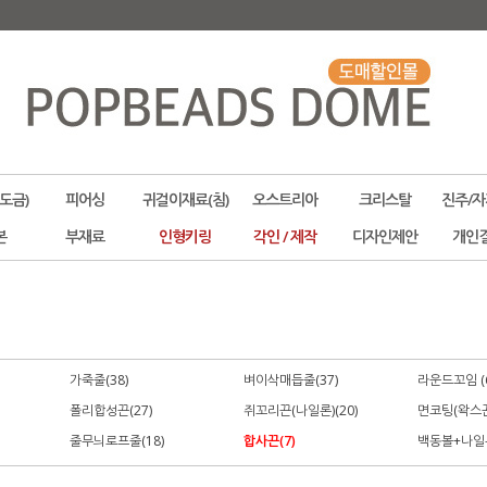
도금)
피어싱
귀걸이재료(침)
오스트리아
크리스탈
진주/자
본
부재료
인형키링
각인 / 제작
디자인제안
개인
가죽줄(38)
벼이삭매듭줄(37)
라운드꼬임 (6
폴리합성끈(27)
쥐꼬리끈(나일론)(20)
면코팅(왁스끈)
줄무늬로프줄(18)
합사끈(7)
백동볼+나일론