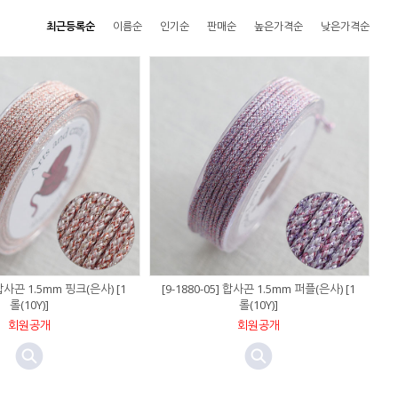
최근등록순
이름순
인기순
판매순
높은가격순
낮은가격순
] 합사끈 1.5mm 핑크(은사) [1
[9-1880-05] 합사끈 1.5mm 퍼플(은사) [1
롤(10Y)]
롤(10Y)]
회원공개
회원공개