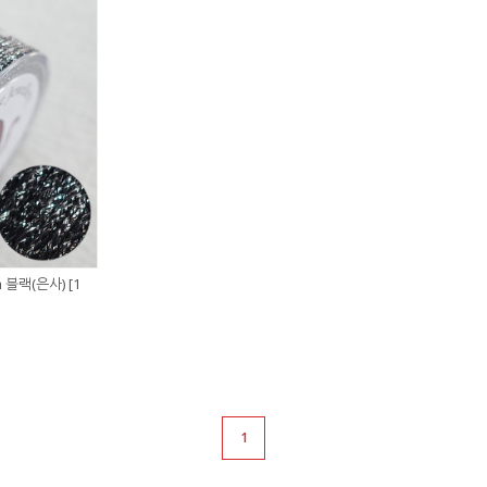
m 블랙(은사) [1
1