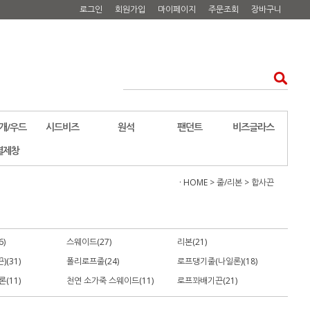
로그인
회원가입
마이페이지
주문조회
장바구니
개/우드
시드비즈
원석
팬던트
비즈글라스
결제창
· HOME
>
줄/리본
>
합사끈
)
스웨이드(27)
리본(21)
(31)
폴리로프줄(24)
로프댕기줄(나일론)(18)
(11)
천연 소가죽 스웨이드(11)
로프꽈배기끈(21)