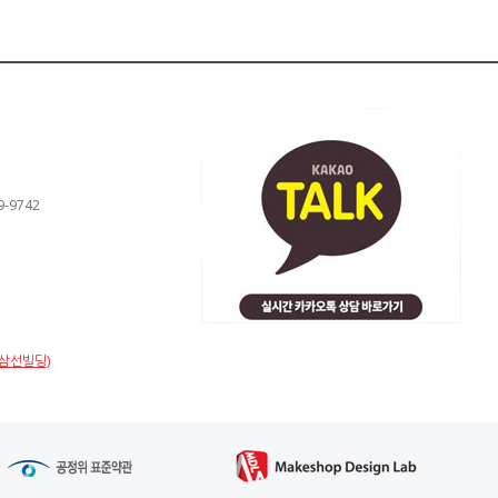
9-9742
(삼선빌딩)