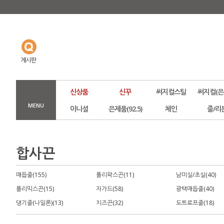
신상품
신꾸
써지컬스틸
써지컬(은
MENU
이니셜
은제품(92.5)
체인
줄/리
합사끈
매듭줄(155)
폴리왁스끈(11)
남미실/초실(40)
폴리믹스끈(15)
자가드(58)
광택매듭줄(40)
댕기줄(나일론)(13)
치즈끈(32)
도트로프줄(18)