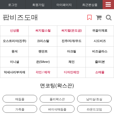
로그인
회원가입
마이페이지
최근본상품
팝비즈도매
신상품
써지컬스틸
써지컬(은도금)
귀걸이재료
오스트리아(진주)
크리스탈
진주/자개/우드
시드비즈
원석
팬던트
아크릴
비즈글라스
이니셜
은(Silver)
체인
줄/리본
악세사리부자재
각인 / 제작
디자인제안
소매몰
면코팅(왁스끈)
매듭줄
폴리왁스끈
남미실/초실
가죽줄
벼이삭매듭줄
라운드꼬임