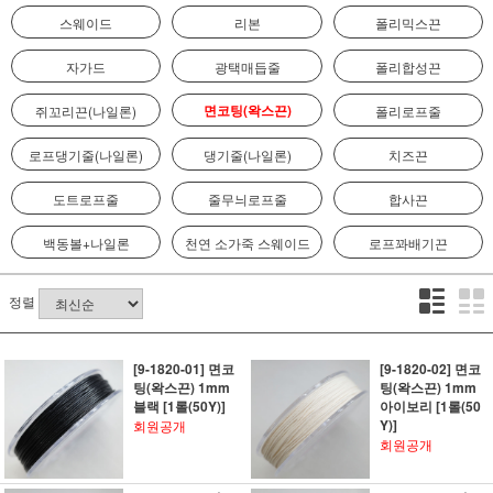
스웨이드
리본
폴리믹스끈
자가드
광택매듭줄
폴리합성끈
면코팅(왁스끈)
쥐꼬리끈(나일론)
폴리로프줄
로프댕기줄(나일론)
댕기줄(나일론)
치즈끈
도트로프줄
줄무늬로프줄
합사끈
백동볼+나일론
천연 소가죽 스웨이드
로프꽈배기끈
정렬
[9-1820-01] 면코
[9-1820-02] 면코
팅(왁스끈) 1mm
팅(왁스끈) 1mm
블랙 [1롤(50Y)]
아이보리 [1롤(50
Y)]
회원공개
회원공개