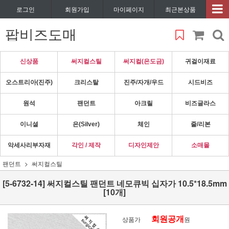
로그인
회원가입
마이페이지
최근본상품
팝비즈도매
신상품
써지컬스틸
써지컬(은도금)
귀걸이재료
오스트리아(진주)
크리스탈
진주/자개/우드
시드비즈
원석
팬던트
아크릴
비즈글라스
이니셜
은(Silver)
체인
줄/리본
악세사리부자재
각인 / 제작
디자인제안
소매몰
팬던트
써지컬스틸
[5-6732-14] 써지컬스틸 팬던트 네모큐빅 십자가 10.5*18.5mm
[10개]
회원공개
상품가
원